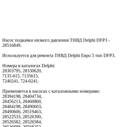
Насос подкачки низкого давления ТНВД Delphi DFP3 -
28516849.
Используется для ремонта ТНВД Delphi Евро 5 тип DFP3.
Номера в каталогах Delphi:
28303795, 28330620,
7135-615, 7135615,
7240241, 724-0241.
Применяется в насосах с каталожными номерами:
28394198, 28404734,
28456213, 28460860,
28484198, 28490603,
28490606, 28519463,
28522533, 28526390,
28526582, 28526584,
28526888, 28568252,