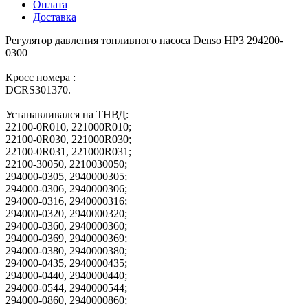
Оплата
Доставка
Регулятор давления топливного насоса Denso HP3 294200-
0300
Кросс номера :
DCRS301370.
Устанавливался на ТНВД:
22100-0R010, 221000R010;
22100-0R030, 221000R030;
22100-0R031, 221000R031;
22100-30050, 2210030050;
294000-0305, 2940000305;
294000-0306, 2940000306;
294000-0316, 2940000316;
294000-0320, 2940000320;
294000-0360, 2940000360;
294000-0369, 2940000369;
294000-0380, 2940000380;
294000-0435, 2940000435;
294000-0440, 2940000440;
294000-0544, 2940000544;
294000-0860, 2940000860;