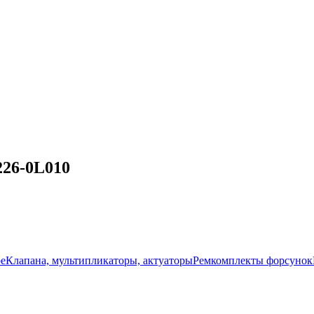
226-0L010
ое
Клапана, мультипликаторы, актуаторы
Ремкомплекты форсунок