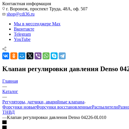
Контактная информация
г. Воронеж, проспект Труда, 48А, оф. 507
shop@cdi36.ru
Мы в мессенджере Max
Вконтакте
Telegram
YouTube
Клапан регулировки давления Denso 04
Главная
—
Каталог
—
Регуляторы, датчики, аварийные клапана
Форсунки новые
Форсунки восстановленные
Распылители
Разн
ТНВД
—
Клапан регулировки давления Denso 04226-0L010