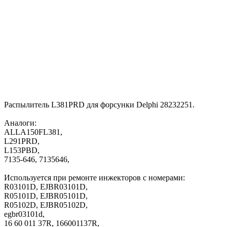
Распылитель L381PRD для форсунки Delphi 28232251.
Аналоги:
ALLA150FL381,
L291PRD,
L153PBD,
7135-646, 7135646,
Используется при ремонте инжекторов с номерами:
R03101D, EJBR03101D,
R05101D, EJBR05101D,
R05102D, EJBR05102D,
egbr03101d,
16 60 011 37R, 166001137R,