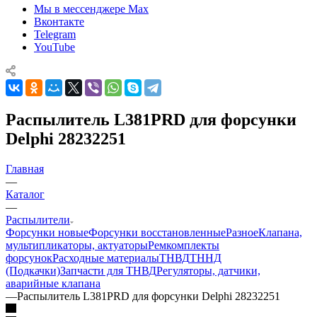
Мы в мессенджере Max
Вконтакте
Telegram
YouTube
Распылитель L381PRD для форсунки
Delphi 28232251
Главная
—
Каталог
—
Распылители
Форсунки новые
Форсунки восстановленные
Разное
Клапана,
мультипликаторы, актуаторы
Ремкомплекты
форсунок
Расходные материалы
ТНВД
ТННД
(Подкачки)
Запчасти для ТНВД
Регуляторы, датчики,
аварийные клапана
—
Распылитель L381PRD для форсунки Delphi 28232251