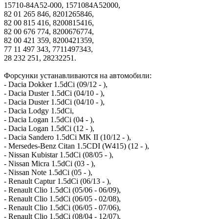
15710-84A52-000, 1571084A52000,
82 01 265 846, 8201265846,
82 00 815 416, 8200815416,
82 00 676 774, 8200676774,
82 00 421 359, 8200421359,
77 11 497 343, 7711497343,
28 232 251, 28232251.
Форсунки устанавливаются на автомобили:
- Dacia Dokker 1.5dCi (09/12 - ),
- Dacia Duster 1.5dCi (04/10 - ),
- Dacia Duster 1.5dCi (04/10 - ),
- Dacia Lodgy 1.5dCi,
- Dacia Logan 1.5dCi (04 - ),
- Dacia Logan 1.5dCi (12 - ),
- Dacia Sandero 1.5dCi MK II (10/12 - ),
- Mersedes-Benz Citan 1.5CDI (W415) (12 - ),
- Nissan Kubistar 1.5dCi (08/05 - ),
- Nissan Micra 1.5dCi (03 - ),
- Nissan Note 1.5dCi (05 - ),
- Renault Captur 1.5dCi (06/13 - ),
- Renault Clio 1.5dCi (05/06 - 06/09),
- Renault Clio 1.5dCi (06/05 - 02/08),
- Renault Clio 1.5dCi (06/05 - 07/06),
- Renault Clio 1.5dCi (08/04 - 12/07),