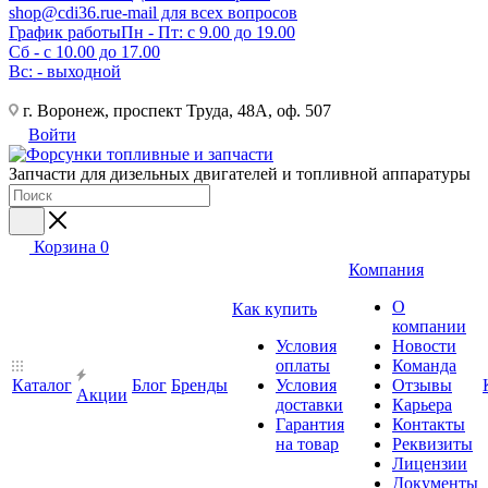
shop@cdi36.ru
e-mail для всех вопросов
График работы
Пн - Пт: с 9.00 до 19.00
Сб - с 10.00 до 17.00
Вс: - выходной
г. Воронеж, проспект Труда, 48А, оф. 507
Войти
Запчасти для дизельных двигателей и топливной аппаратуры
Корзина
0
Компания
О
Как купить
компании
Условия
Новости
оплаты
Команда
Каталог
Блог
Бренды
Условия
Отзывы
Акции
доставки
Карьера
Гарантия
Контакты
на товар
Реквизиты
Лицензии
Документы