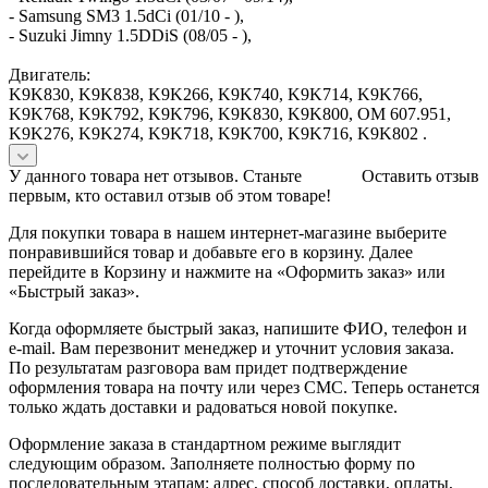
- Samsung SM3 1.5dCi (01/10 - ),
- Suzuki Jimny 1.5DDiS (08/05 - ),
Двигатель:
K9K830, K9K838, K9K266, K9K740, K9K714, K9K766,
K9K768, K9K792, K9K796, K9K830, K9K800, OM 607.951,
K9K276, K9K274, K9K718, K9K700, K9K716, K9K802 .
У данного товара нет отзывов. Станьте
Оставить отзыв
первым, кто оставил отзыв об этом товаре!
Для покупки товара в нашем интернет-магазине выберите
понравившийся товар и добавьте его в корзину. Далее
перейдите в Корзину и нажмите на «Оформить заказ» или
«Быстрый заказ».
Когда оформляете быстрый заказ, напишите ФИО, телефон и
e-mail. Вам перезвонит менеджер и уточнит условия заказа.
По результатам разговора вам придет подтверждение
оформления товара на почту или через СМС. Теперь останется
только ждать доставки и радоваться новой покупке.
Оформление заказа в стандартном режиме выглядит
следующим образом. Заполняете полностью форму по
последовательным этапам: адрес, способ доставки, оплаты,