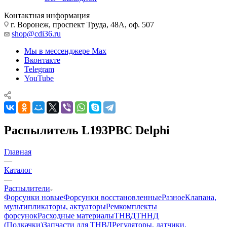
Контактная информация
г. Воронеж, проспект Труда, 48А, оф. 507
shop@cdi36.ru
Мы в мессенджере Max
Вконтакте
Telegram
YouTube
Распылитель L193PBC Delphi
Главная
—
Каталог
—
Распылители
Форсунки новые
Форсунки восстановленные
Разное
Клапана,
мультипликаторы, актуаторы
Ремкомплекты
форсунок
Расходные материалы
ТНВД
ТННД
(Подкачки)
Запчасти для ТНВД
Регуляторы, датчики,