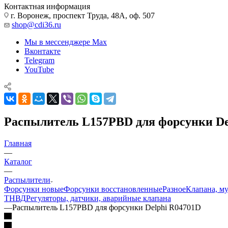
Контактная информация
г. Воронеж, проспект Труда, 48А, оф. 507
shop@cdi36.ru
Мы в мессенджере Max
Вконтакте
Telegram
YouTube
Распылитель L157PBD для форсунки De
Главная
—
Каталог
—
Распылители
Форсунки новые
Форсунки восстановленные
Разное
Клапана, м
ТНВД
Регуляторы, датчики, аварийные клапана
—
Распылитель L157PBD для форсунки Delphi R04701D