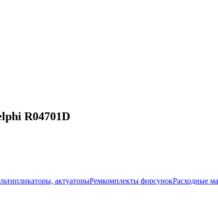
lphi R04701D
ультипликаторы, актуаторы
Ремкомплекты форсунок
Расходные м