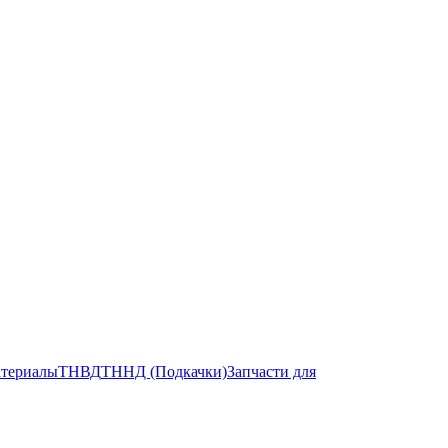
атериалы
ТНВД
ТННД (Подкачки)
Запчасти для