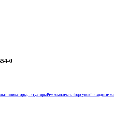
54-0
ультипликаторы, актуаторы
Ремкомплекты форсунок
Расходные м