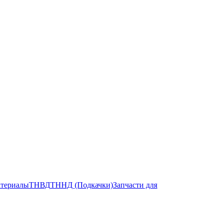
атериалы
ТНВД
ТННД (Подкачки)
Запчасти для