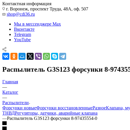
Контактная информация
г. Воронеж, проспект Труда, 48А, оф. 507
shop@cdi36.ru
Мы в мессенджере Max
Вконтакте
Telegram
YouTube
Распылитель G3S123 форсунки 8-974355
Главная
—
Каталог
—
Распылители
Форсунки новые
Форсунки восстановленные
Разное
Клапана, м
ТНВД
Регуляторы, датчики, аварийные клапана
—
Распылитель G3S123 форсунки 8-97435554-0