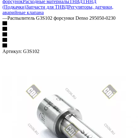
форсунок
Расходные материалы
ТНВД
ТННД
(Подкачки)
Запчасти для ТНВД
Регуляторы, датчики,
аварийные клапана
—
Распылитель G3S102 форсунки Denso 295050-0230
Артикул:
G3S102