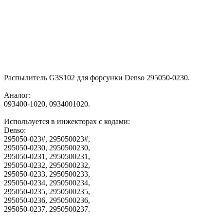
Распылитель G3S102 для форсунки Denso 295050-0230.
Аналог:
093400-1020, 0934001020.
Используется в инжекторах с кодами:
Denso:
295050-023#, 295050023#,
295050-0230, 2950500230,
295050-0231, 2950500231,
295050-0232, 2950500232,
295050-0233, 2950500233,
295050-0234, 2950500234,
295050-0235, 2950500235,
295050-0236, 2950500236,
295050-0237, 2950500237.