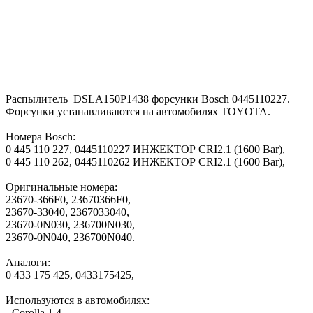
Распылитель DSLA150P1438 форсунки Bosch 0445110227.
Форсунки устанавливаются на автомобилях TOYOTA.
Номера Bosch:
0 445 110 227, 0445110227 ИНЖЕКТОР CRI2.1 (1600 Bar),
0 445 110 262, 0445110262 ИНЖЕКТОР CRI2.1 (1600 Bar),
Оригинальные номера:
23670-366F0, 23670366F0,
23670-33040, 2367033040,
23670-0N030, 236700N030,
23670-0N040, 236700N040.
Аналоги:
0 433 175 425, 0433175425,
Используются в автомобилях:
- Corolla 1.4,