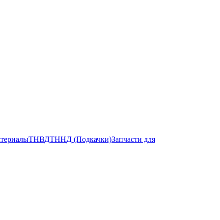
атериалы
ТНВД
ТННД (Подкачки)
Запчасти для