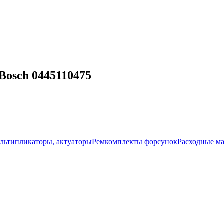
osch 0445110475
ультипликаторы, актуаторы
Ремкомплекты форсунок
Расходные м