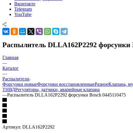
Вконтакте
Telegram
YouTube
Распылитель DLLA162P2292 форсунки B
Главная
—
Каталог
—
Распылители
Форсунки новые
Форсунки восстановленные
Разное
Клапана, м
ТНВД
Регуляторы, датчики, аварийные клапана
—
Распылитель DLLA162P2292 форсунки Bosch 0445110475
Артикул:
DLLA162P2292