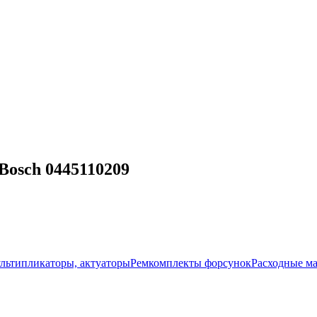
osch 0445110209
ультипликаторы, актуаторы
Ремкомплекты форсунок
Расходные м