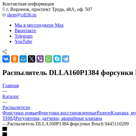
Контактная информация
г. Воронеж, проспект Труда, 48А, оф. 507
shop@cdi36.ru
Мы в мессенджере Max
Вконтакте
Telegram
YouTube
Распылитель DLLA160P1384 форсунки B
Главная
—
Каталог
—
Распылители
Форсунки новые
Форсунки восстановленные
Разное
Клапана, м
ТНВД
Регуляторы, датчики, аварийные клапана
—
Распылитель DLLA160P1384 форсунки Bosch 0445110209