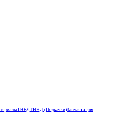
атериалы
ТНВД
ТННД (Подкачки)
Запчасти для