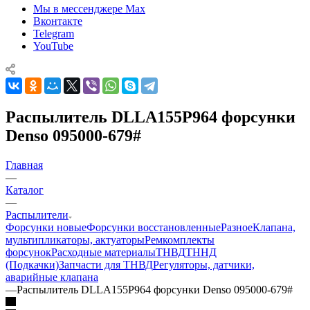
Мы в мессенджере Max
Вконтакте
Telegram
YouTube
Распылитель DLLA155P964 форсунки
Denso 095000-679#
Главная
—
Каталог
—
Распылители
Форсунки новые
Форсунки восстановленные
Разное
Клапана,
мультипликаторы, актуаторы
Ремкомплекты
форсунок
Расходные материалы
ТНВД
ТННД
(Подкачки)
Запчасти для ТНВД
Регуляторы, датчики,
аварийные клапана
—
Распылитель DLLA155P964 форсунки Denso 095000-679#