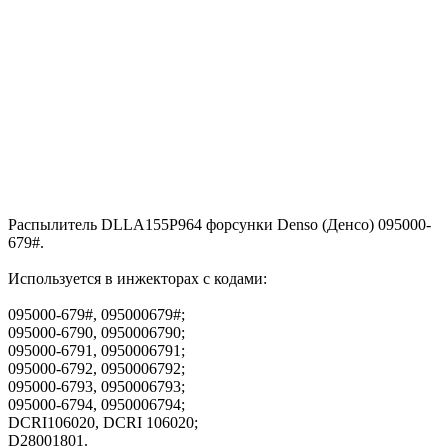
Распылитель DLLA155P964 форсунки Denso (Денсо) 095000-
679#.
Используется в инжекторах с кодами:
095000-679#, 095000679#;
095000-6790, 0950006790;
095000-6791, 0950006791;
095000-6792, 0950006792;
095000-6793, 0950006793;
095000-6794, 0950006794;
DCRI106020, DCRI 106020;
D28001801.