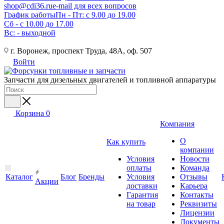
shop@cdi36.ru
e-mail для всех вопросов
График работы
Пн - Пт: с 9.00 до 19.00
Сб - с 10.00 до 17.00
Вс: - выходной
г. Воронеж, проспект Труда, 48А, оф. 507
Войти
Запчасти для дизельных двигателей и топливной аппаратуры
Корзина
0
Компания
О
Как купить
компании
Условия
Новости
оплаты
Команда
Каталог
Блог
Бренды
Условия
Отзывы
Акции
доставки
Карьера
Гарантия
Контакты
на товар
Реквизиты
Лицензии
Документы