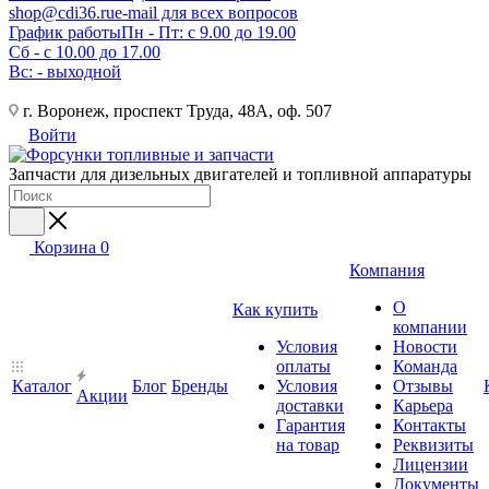
shop@cdi36.ru
e-mail для всех вопросов
График работы
Пн - Пт: с 9.00 до 19.00
Сб - с 10.00 до 17.00
Вс: - выходной
г. Воронеж, проспект Труда, 48А, оф. 507
Войти
Запчасти для дизельных двигателей и топливной аппаратуры
Корзина
0
Компания
О
Как купить
компании
Условия
Новости
оплаты
Команда
Каталог
Блог
Бренды
Условия
Отзывы
Акции
доставки
Карьера
Гарантия
Контакты
на товар
Реквизиты
Лицензии
Документы