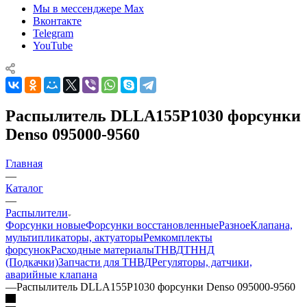
Мы в мессенджере Max
Вконтакте
Telegram
YouTube
Распылитель DLLA155P1030 форсунки
Denso 095000-9560
Главная
—
Каталог
—
Распылители
Форсунки новые
Форсунки восстановленные
Разное
Клапана,
мультипликаторы, актуаторы
Ремкомплекты
форсунок
Расходные материалы
ТНВД
ТННД
(Подкачки)
Запчасти для ТНВД
Регуляторы, датчики,
аварийные клапана
—
Распылитель DLLA155P1030 форсунки Denso 095000-9560