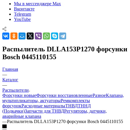
Мы в мессенджере Max
Вконтакте
Telegram
YouTube
Распылитель DLLA153P1270 форсунки
Bosch 0445110155
Главная
—
Каталог
—
Распылители
Форсунки новые
Форсунки восстановленные
Разное
Клапана,
мультипликаторы, актуаторы
Ремкомплекты
форсунок
Расходные материалы
ТНВД
ТННД
(Подкачки)
Запчасти для ТНВД
Регуляторы, датчики,
аварийные клапана
—
Распылитель DLLA153P1270 форсунки Bosch 0445110155