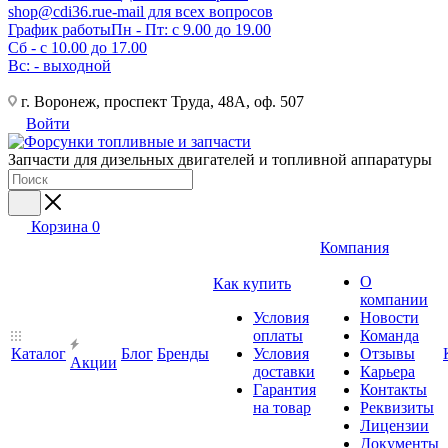
shop@cdi36.ru
e-mail для всех вопросов
График работы
Пн - Пт: с 9.00 до 19.00
Сб - с 10.00 до 17.00
Вс: - выходной
г. Воронеж, проспект Труда, 48А, оф. 507
Войти
Запчасти для дизельных двигателей и топливной аппаратуры
Корзина
0
Компания
О
Как купить
компании
Условия
Новости
оплаты
Команда
Каталог
Блог
Бренды
Условия
Отзывы
Акции
доставки
Карьера
Гарантия
Контакты
на товар
Реквизиты
Лицензии
Документы