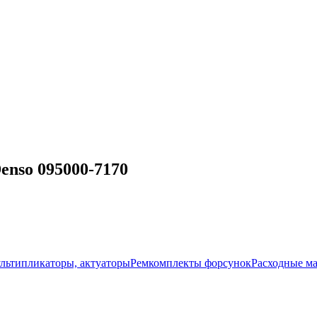
nso 095000-7170
ультипликаторы, актуаторы
Ремкомплекты форсунок
Расходные м