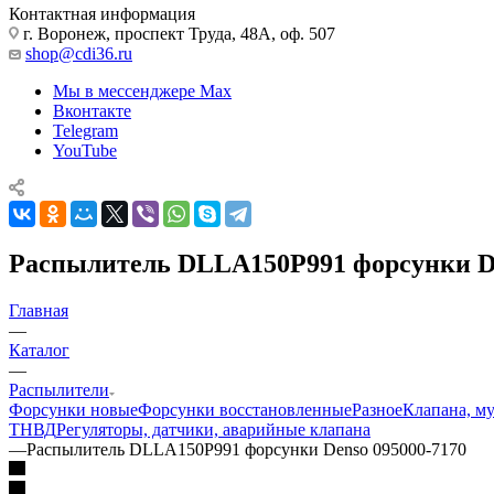
Контактная информация
г. Воронеж, проспект Труда, 48А, оф. 507
shop@cdi36.ru
Мы в мессенджере Max
Вконтакте
Telegram
YouTube
Распылитель DLLA150P991 форсунки De
Главная
—
Каталог
—
Распылители
Форсунки новые
Форсунки восстановленные
Разное
Клапана, м
ТНВД
Регуляторы, датчики, аварийные клапана
—
Распылитель DLLA150P991 форсунки Denso 095000-7170