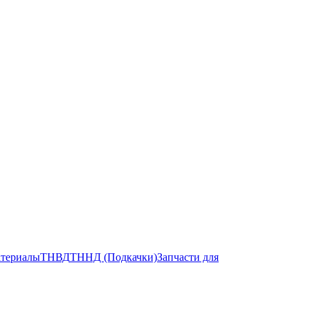
атериалы
ТНВД
ТННД (Подкачки)
Запчасти для