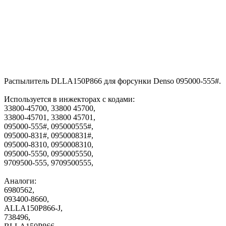
Распылитель DLLA150P866 для форсунки Denso 095000-555#.
Используется в инжекторах с кодами:
33800-45700, 33800 45700,
33800-45701, 33800 45701,
095000-555#, 095000555#,
095000-831#, 095000831#,
095000-8310, 0950008310,
095000-5550, 0950005550,
9709500-555, 9709500555,
Аналоги:
6980562,
093400-8660,
ALLA150P866-J,
738496,