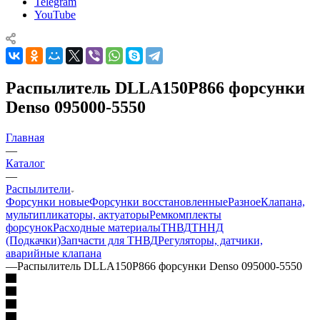
Telegram
YouTube
Распылитель DLLA150P866 форсунки
Denso 095000-5550
Главная
—
Каталог
—
Распылители
Форсунки новые
Форсунки восстановленные
Разное
Клапана,
мультипликаторы, актуаторы
Ремкомплекты
форсунок
Расходные материалы
ТНВД
ТННД
(Подкачки)
Запчасти для ТНВД
Регуляторы, датчики,
аварийные клапана
—
Распылитель DLLA150P866 форсунки Denso 095000-5550