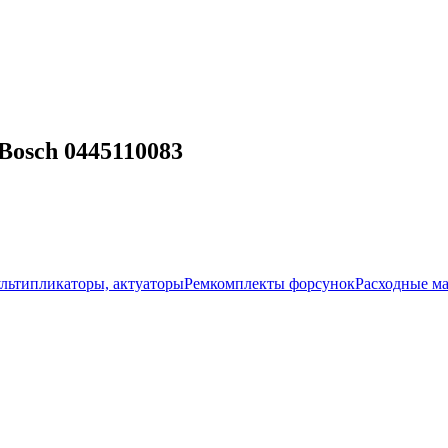
osch 0445110083
ультипликаторы, актуаторы
Ремкомплекты форсунок
Расходные м