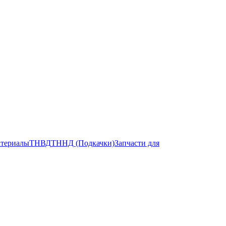
атериалы
ТНВД
ТННД (Подкачки)
Запчасти для