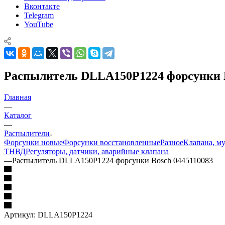
Вконтакте
Telegram
YouTube
Распылитель DLLA150P1224 форсунки B
Главная
—
Каталог
—
Распылители
Форсунки новые
Форсунки восстановленные
Разное
Клапана, м
ТНВД
Регуляторы, датчики, аварийные клапана
—
Распылитель DLLA150P1224 форсунки Bosch 0445110083
Артикул:
DLLA150P1224