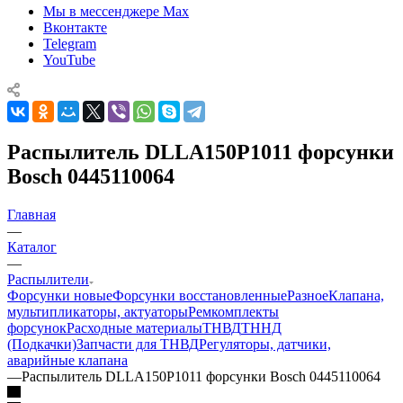
Мы в мессенджере Max
Вконтакте
Telegram
YouTube
Распылитель DLLA150P1011 форсунки
Bosch 0445110064
Главная
—
Каталог
—
Распылители
Форсунки новые
Форсунки восстановленные
Разное
Клапана,
мультипликаторы, актуаторы
Ремкомплекты
форсунок
Расходные материалы
ТНВД
ТННД
(Подкачки)
Запчасти для ТНВД
Регуляторы, датчики,
аварийные клапана
—
Распылитель DLLA150P1011 форсунки Bosch 0445110064