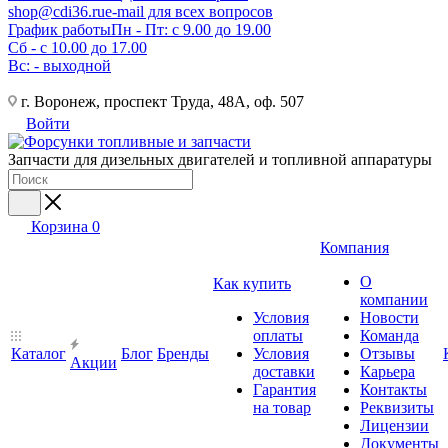
shop@cdi36.ru
e-mail для всех вопросов
График работы
Пн - Пт: с 9.00 до 19.00
Сб - с 10.00 до 17.00
Вс: - выходной
г. Воронеж, проспект Труда, 48А, оф. 507
Войти
Запчасти для дизельных двигателей и топливной аппаратуры
Корзина
0
Компания
О
Как купить
компании
Условия
Новости
оплаты
Команда
Каталог
Блог
Бренды
Условия
Отзывы
Акции
доставки
Карьера
Гарантия
Контакты
на товар
Реквизиты
Лицензии
Документы