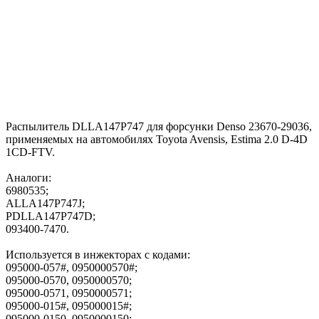
Распылитель DLLA147P747 для форсунки Denso 23670-29036,
применяемых на автомобилях Toyota Avensis, Estima 2.0 D-4D
1CD-FTV.
Аналоги:
6980535;
ALLA147P747J;
PDLLA147P747D;
093400-7470.
Используется в инжекторах с кодами:
095000-057#, 0950000570#;
095000-0570, 0950000570;
095000-0571, 0950000571;
095000-015#, 095000015#;
095000-0150, 0950000150;