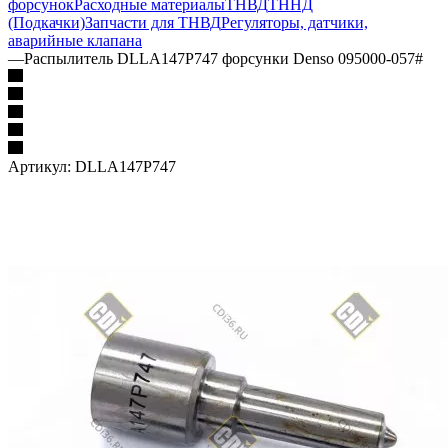
форсунок
Расходные материалы
ТНВД
ТННД
(Подкачки)
Запчасти для ТНВД
Регуляторы, датчики,
аварийные клапана
—
Распылитель DLLA147P747 форсунки Denso 095000-057#
Артикул:
DLLA147P747