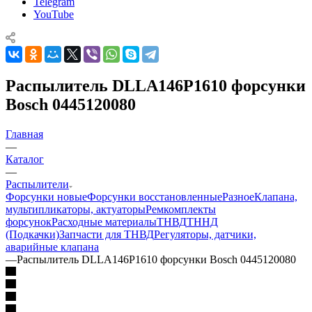
Telegram
YouTube
Распылитель DLLA146P1610 форсунки
Bosch 0445120080
Главная
—
Каталог
—
Распылители
Форсунки новые
Форсунки восстановленные
Разное
Клапана,
мультипликаторы, актуаторы
Ремкомплекты
форсунок
Расходные материалы
ТНВД
ТННД
(Подкачки)
Запчасти для ТНВД
Регуляторы, датчики,
аварийные клапана
—
Распылитель DLLA146P1610 форсунки Bosch 0445120080