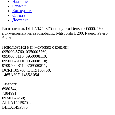
Наличие
Отзывы
Как купить
Оплата
Доставка
Распылитель DLLA145P875 форсунки Denso 095000-5760 ,
применяемых на автомобилях Mitsubishi L200, Pajero, Pajero
Sport.
Используется в инжекторах с кодами:
095000-5760, 0950005760;
095000-8110, 0950008110;
095000-811#, 095000811#;
9709500-811, 9709500811;
DCRI 105760, DCRI105760;
1465A307, 1465A054.
Аналоги:
6980544;
7384991;
093400-8750;
ALLA145P875J;
BLLA145P875.