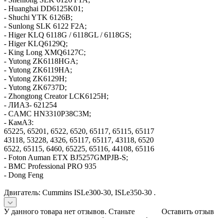
- Huanghai DD6125K01;
- Shuchi YTK 6126B;
- Sunlong SLK 6122 F2A;
- Higer KLQ 6118G / 6118GL / 6118GS;
- Higer KLQ6129Q;
- King Long XMQ6127C;
- Yutong ZK6118HGA;
- Yutong ZK6119HA;
- Yutong ZK6129H;
- Yutong ZK6737D;
- Zhongtong Creator LCK6125H;
- ЛИАЗ- 621254
- CAMC HN3310P38C3M;
- КамАЗ:
65225, 65201, 6522, 6520, 65117, 65115, 65117
43118, 53228, 4326, 65117, 65117, 43118, 6520
6522, 65115, 6460, 65225, 65116, 44108, 65116
- Foton Auman ETX BJ5257GMPJB-S;
- BMC Professional PRO 935
- Dong Feng
Двигатель: Cummins ISLe300-30, ISLe350-30 .
У данного товара нет отзывов. Станьте
Оставить отзыв