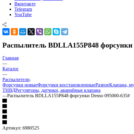
Вконтакте
Telegram
YouTube
Распылитель BDLLA155P848 форсунки D
Главная
—
Каталог
—
Распылители
Форсунки новые
Форсунки восстановленные
Разное
Клапана, м
ТНВД
Регуляторы, датчики, аварийные клапана
—
Распылитель BDLLA155P848 форсунки Denso 095000-635#
Артикул:
6980525