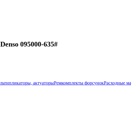
enso 095000-635#
ультипликаторы, актуаторы
Ремкомплекты форсунок
Расходные м