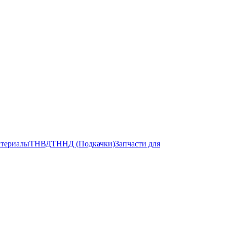
атериалы
ТНВД
ТННД (Подкачки)
Запчасти для