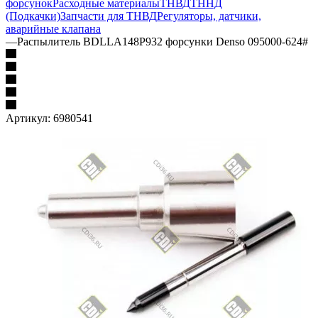
форсунок
Расходные материалы
ТНВД
ТННД
(Подкачки)
Запчасти для ТНВД
Регуляторы, датчики,
аварийные клапана
—
Распылитель BDLLA148P932 форсунки Denso 095000-624#
Артикул:
6980541