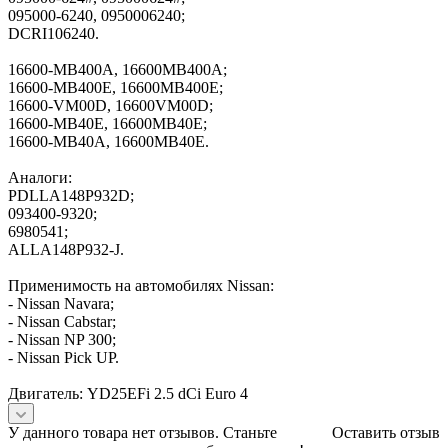
095000-6240, 0950006240;
DCRI106240.
16600-MB400A, 16600MB400A;
16600-MB400E, 16600MB400E;
16600-VM00D, 16600VM00D;
16600-MB40E, 16600MB40E;
16600-MB40A, 16600MB40E.
Аналоги:
PDLLA148P932D;
093400-9320;
6980541;
ALLA148P932-J.
Применимость на автомобилях Nissan:
- Nissan Navara;
- Nissan Cabstar;
- Nissan NP 300;
- Nissan Pick UP.
Двигатель: YD25EFi 2.5 dCi Euro 4
У данного товара нет отзывов. Станьте
Оставить отзыв