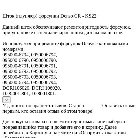
Шток (плунжер) форсунки Denso CR - KS22.
Данный шток обеспечивают ремонтопригодность форсунок,
при установке с специализированном дизельном центре.
Используется при ремонте форсунок Denso с каталожными
номерами:
095000-679#, 095000679#,
095000-6790, 0950006790,
095000-6791, 0950006791,
095000-6792, 0950006792,
095000-6793, 0950006793,
095000-6794, 0950006794,
DCRI106020, DCRI 106020,
D28-001-801, D28001801.
У данного товара нет отзывов. Станьте
Оставить отзыв
первым, кто оставил отзыв об этом товаре!
Для покупки товара в нашем интернет-магазине выберите
понравившийся товар и добавьте его в корзину. Далее
перейдите в Корзину и нажмите на «Оформить заказ» или