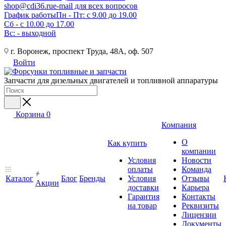
shop@cdi36.ru
e-mail для всех вопросов
График работы
Пн - Пт: с 9.00 до 19.00
Сб - с 10.00 до 17.00
Вс: - выходной
г. Воронеж, проспект Труда, 48А, оф. 507
Войти
Запчасти для дизельных двигателей и топливной аппаратуры
Корзина
0
Компания
О
Как купить
компании
Условия
Новости
оплаты
Команда
Каталог
Блог
Бренды
Условия
Отзывы
Акции
доставки
Карьера
Гарантия
Контакты
на товар
Реквизиты
Лицензии
Документы