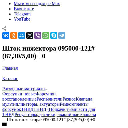
Мы в мессенджере Max
Вконтакте
Telegram
YouTube
Шток инжектора 095000-121#
(87,30/5,00) +0
Главная
—
Каталог
—
Расходные материалы
Форсунки новые
Форсунки
восстановленные
Распылители
Разное
Клапана,
мультипликаторы, актуаторы
Ремкомплекты
форсунок
ТНВД
ТННД (Подкачки)
Запчасти для
ТНВД
Регуляторы, датчики, аварийные клапана
—
Шток инжектора 095000-121# (87,30/5,00) +0