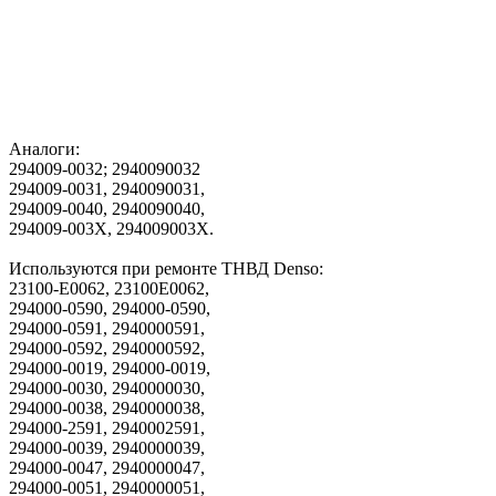
Аналоги:
294009-0032; 2940090032
294009-0031, 2940090031,
294009-0040, 2940090040,
294009-003X, 294009003X.
Используются при ремонте ТНВД Denso:
23100-E0062, 23100E0062,
294000-0590, 294000-0590,
294000-0591, 2940000591,
294000-0592, 2940000592,
294000-0019, 294000-0019,
294000-0030, 2940000030,
294000-0038, 2940000038,
294000-2591, 2940002591,
294000-0039, 2940000039,
294000-0047, 2940000047,
294000-0051, 2940000051,