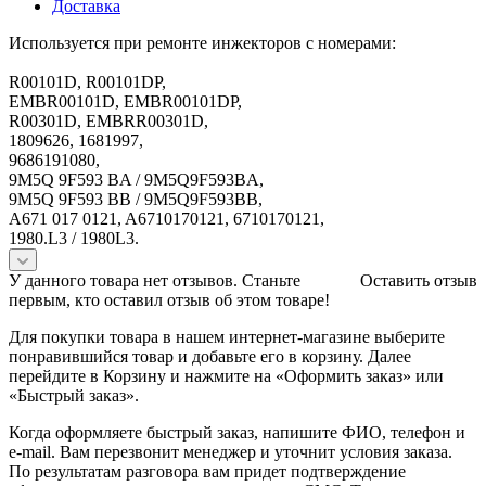
Доставка
Используется при ремонте инжекторов с номерами:
R00101D, R00101DP,
EMBR00101D, EMBR00101DP,
R00301D, EMBRR00301D,
1809626, 1681997,
9686191080,
9M5Q 9F593 BA / 9M5Q9F593BA,
9M5Q 9F593 BB / 9M5Q9F593BB,
A671 017 0121, A6710170121, 6710170121,
1980.L3 / 1980L3.
У данного товара нет отзывов. Станьте
Оставить отзыв
первым, кто оставил отзыв об этом товаре!
Для покупки товара в нашем интернет-магазине выберите
понравившийся товар и добавьте его в корзину. Далее
перейдите в Корзину и нажмите на «Оформить заказ» или
«Быстрый заказ».
Когда оформляете быстрый заказ, напишите ФИО, телефон и
e-mail. Вам перезвонит менеджер и уточнит условия заказа.
По результатам разговора вам придет подтверждение