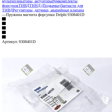
мультипликаторы, актуаторы
Ремкомплекты
форсунок
ТНВД
ТННД (Подкачки)
Запчасти для
ТНВД
Регуляторы, датчики, аварийные клапана
—
Пружина магнита форсунки Delphi 9308401D
Артикул:
9308401D