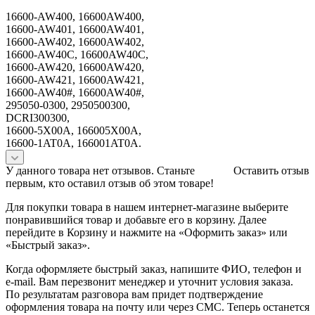
16600-AW400, 16600AW400,
16600-AW401, 16600AW401,
16600-AW402, 16600AW402,
16600-AW40C, 16600AW40C,
16600-AW420, 16600AW420,
16600-AW421, 16600AW421,
16600-AW40#, 16600AW40#,
295050-0300, 2950500300,
DCRI300300,
16600-5X00A, 166005X00A,
16600-1AT0A, 166001AT0A.
У данного товара нет отзывов. Станьте
Оставить отзыв
первым, кто оставил отзыв об этом товаре!
Для покупки товара в нашем интернет-магазине выберите
понравившийся товар и добавьте его в корзину. Далее
перейдите в Корзину и нажмите на «Оформить заказ» или
«Быстрый заказ».
Когда оформляете быстрый заказ, напишите ФИО, телефон и
e-mail. Вам перезвонит менеджер и уточнит условия заказа.
По результатам разговора вам придет подтверждение
оформления товара на почту или через СМС. Теперь останется