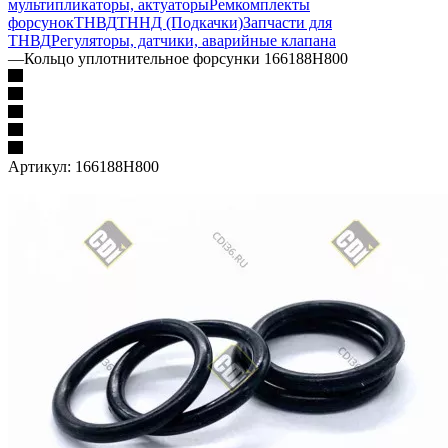
мультипликаторы, актуаторы
Ремкомплекты
форсунок
ТНВД
ТННД (Подкачки)
Запчасти для
ТНВД
Регуляторы, датчики, аварийные клапана
—
Кольцо уплотнительное форсунки 166188H800
Артикул:
166188H800