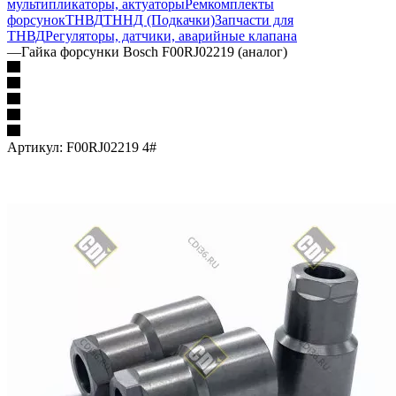
мультипликаторы, актуаторы
Ремкомплекты
форсунок
ТНВД
ТННД (Подкачки)
Запчасти для
ТНВД
Регуляторы, датчики, аварийные клапана
—
Гайка форсунки Bosch F00RJ02219 (аналог)
Артикул:
F00RJ02219 4#