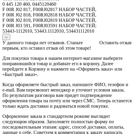
0 445 120 460, 0445120460
F 00R J02 817, F00RJ02817 НАБОР ЧАСТЕЙ,
F 00R J02 818, F00RJ02818 НАБОР ЧАСТЕЙ,
F 00R J02 819, F00RJ02819 НАБОР ЧАСТЕЙ,
F 00R J03 591, F00RJ03591 НАБОР ЧАСТЕЙ;
53443-1112010, 53443.1112010, 534431112010
У данного товара нет отзывов. Станьте
Оставить отзыв
первым, кто оставил отзыв об этом товаре!
Для покупки товара в нашем интернет-магазине выберите
понравившийся товар и добавьте его в корзину. Далее
перейдите в Корзину и нажмите на «Оформить заказ» или
«Быстрый заказ».
Когда оформляете быстрый заказ, напишите ФИО, телефон и
e-mail. Вам перезвонит менеджер и уточнит условия заказа.
По результатам разговора вам придет подтверждение
оформления товара на почту или через СМС. Теперь останется
только ждать доставки и радоваться новой покупке.
Оформление заказа в стандартном режиме выглядит
следующим образом. Заполняете полностью форму по
последовательным этапам: адрес, способ доставки, оплаты,
данные о себе. Советуем в комментарии к заказу написать