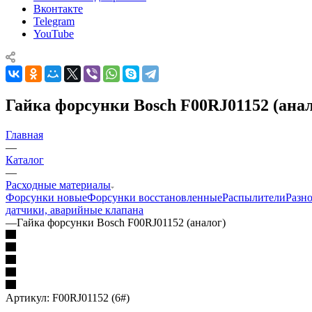
Вконтакте
Telegram
YouTube
Гайка форсунки Bosch F00RJ01152 (анал
Главная
—
Каталог
—
Расходные материалы
Форсунки новые
Форсунки восстановленные
Распылители
Разн
датчики, аварийные клапана
—
Гайка форсунки Bosch F00RJ01152 (аналог)
Артикул:
F00RJ01152 (6#)