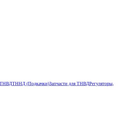
ТНВД
ТННД (Подкачки)
Запчасти для ТНВД
Регуляторы,