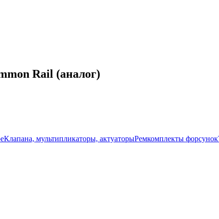
mmon Rail (аналог)
ое
Клапана, мультипликаторы, актуаторы
Ремкомплекты форсунок