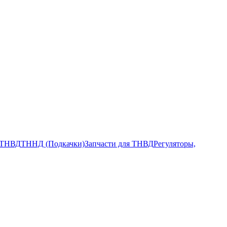
ТНВД
ТННД (Подкачки)
Запчасти для ТНВД
Регуляторы,