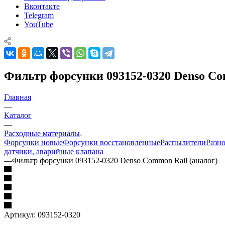
Вконтакте
Telegram
YouTube
Фильтр форсунки 093152-0320 Denso Co
Главная
—
Каталог
—
Расходные материалы
Форсунки новые
Форсунки восстановленные
Распылители
Разн
датчики, аварийные клапана
—
Фильтр форсунки 093152-0320 Denso Common Rail (аналог)
Артикул:
093152-0320