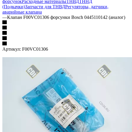
форсунок
Расходные материалы
ТНВД
ТННД
(Подкачки)
Запчасти для ТНВД
Регуляторы, датчики,
аварийные клапана
—
Клапан F00VC01306 форсунки Bosch 0445110142 (аналог)
Артикул:
F00VC01306