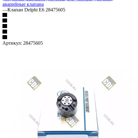
аварийные клапана
—
Клапан Delphi E6 28475605
Артикул:
28475605