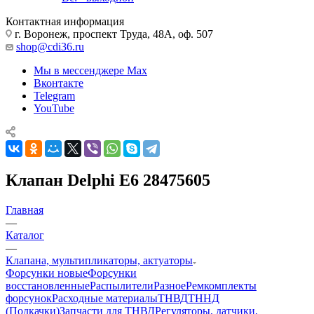
Контактная информация
г. Воронеж, проспект Труда, 48А, оф. 507
shop@cdi36.ru
Мы в мессенджере Max
Вконтакте
Telegram
YouTube
Клапан Delphi E6 28475605
Главная
—
Каталог
—
Клапана, мультипликаторы, актуаторы
Форсунки новые
Форсунки
восстановленные
Распылители
Разное
Ремкомплекты
форсунок
Расходные материалы
ТНВД
ТННД
(Подкачки)
Запчасти для ТНВД
Регуляторы, датчики,