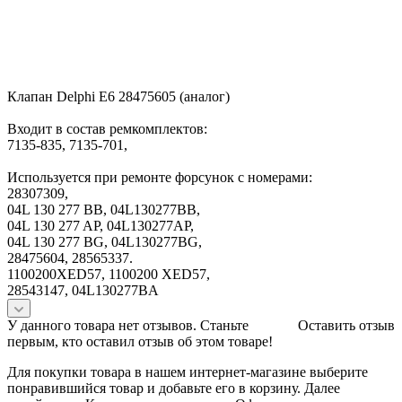
Клапан Delphi E6 28475605 (аналог)
Входит в состав ремкомплектов:
7135-835, 7135-701,
Используется при ремонте форсунок с номерами:
28307309,
04L 130 277 BB, 04L130277BB,
04L 130 277 AP, 04L130277AP,
04L 130 277 BG, 04L130277BG,
28475604, 28565337.
1100200XED57, 1100200 XED57,
28543147, 04L130277BA
У данного товара нет отзывов. Станьте
Оставить отзыв
первым, кто оставил отзыв об этом товаре!
Для покупки товара в нашем интернет-магазине выберите
понравившийся товар и добавьте его в корзину. Далее