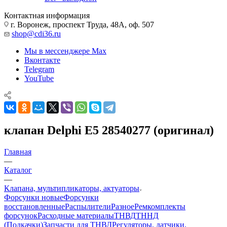
Контактная информация
г. Воронеж, проспект Труда, 48А, оф. 507
shop@cdi36.ru
Мы в мессенджере Max
Вконтакте
Telegram
YouTube
клапан Delphi E5 28540277 (оригинал)
Главная
—
Каталог
—
Клапана, мультипликаторы, актуаторы
Форсунки новые
Форсунки
восстановленные
Распылители
Разное
Ремкомплекты
форсунок
Расходные материалы
ТНВД
ТННД
(Подкачки)
Запчасти для ТНВД
Регуляторы, датчики,