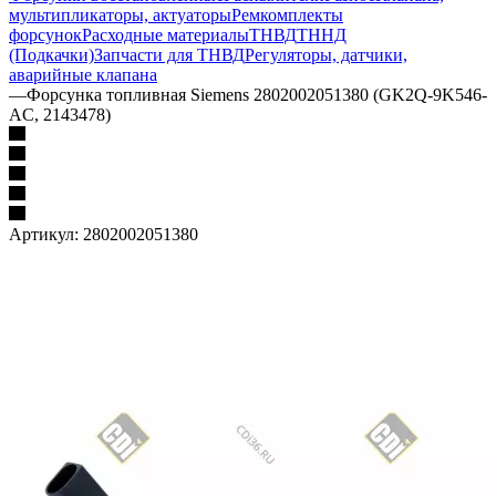
мультипликаторы, актуаторы
Ремкомплекты
форсунок
Расходные материалы
ТНВД
ТННД
(Подкачки)
Запчасти для ТНВД
Регуляторы, датчики,
аварийные клапана
—
Форсунка топливная Siemens 2802002051380 (GK2Q-9K546-
AC, 2143478)
Артикул:
2802002051380