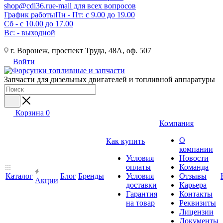
shop@cdi36.ru
e-mail для всех вопросов
График работы
Пн - Пт: с 9.00 до 19.00
Сб - с 10.00 до 17.00
Вс: - выходной
г. Воронеж, проспект Труда, 48А, оф. 507
Войти
Запчасти для дизельных двигателей и топливной аппаратуры
Корзина
0
Компания
О
Как купить
компании
Условия
Новости
оплаты
Команда
Каталог
Блог
Бренды
Условия
Отзывы
Акции
доставки
Карьера
Гарантия
Контакты
на товар
Реквизиты
Лицензии
Документы