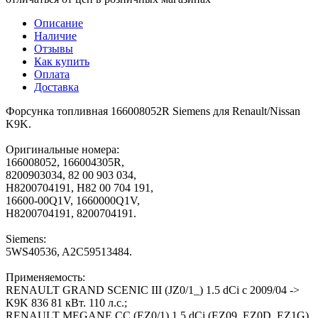
Описание
Наличие
Отзывы
Как купить
Оплата
Доставка
Форсунка топливная 166008052R Siemens для Renault/Nissan
K9K.
Оригинальные номера:
166008052, 166004305R,
8200903034, 82 00 903 034,
H8200704191, H82 00 704 191,
16600-00Q1V, 1660000Q1V,
H8200704191, 8200704191.
Siemens:
5WS40536, A2C59513484.
Применяемость:
RENAULT GRAND SCENIC III (JZ0/1_) 1.5 dCi с 2009/04 ->
K9K 836 81 кВт. 110 л.с.;
RENAULT MEGANE CC (EZ0/1) 1.5 dCi (EZ09, EZ0D, EZ1G)