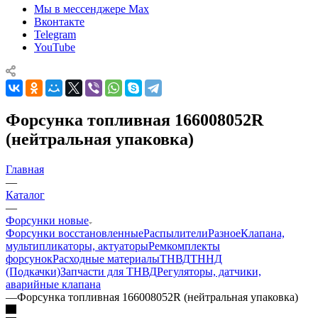
Мы в мессенджере Max
Вконтакте
Telegram
YouTube
Форсунка топливная 166008052R
(нейтральная упаковка)
Главная
—
Каталог
—
Форсунки новые
Форсунки восстановленные
Распылители
Разное
Клапана,
мультипликаторы, актуаторы
Ремкомплекты
форсунок
Расходные материалы
ТНВД
ТННД
(Подкачки)
Запчасти для ТНВД
Регуляторы, датчики,
аварийные клапана
—
Форсунка топливная 166008052R (нейтральная упаковка)