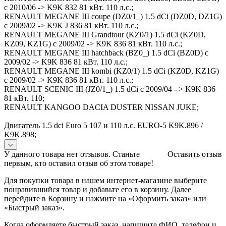
с 2010/06 -> K9K 832 81 кВт. 110 л.с.;
RENAULT MEGANE III coupe (DZ0/1_) 1.5 dCi (DZ0D, DZ1G)
с 2009/02 -> K9K J 836 81 кВт. 110 л.с.;
RENAULT MEGANE III Grandtour (KZ0/1) 1.5 dCi (KZ0D,
KZ09, KZ1G) с 2009/02 -> K9K 836 81 кВт. 110 л.с.;
RENAULT MEGANE III hatchback (BZ0_) 1.5 dCi (BZ0D) с
2009/02 -> K9K 836 81 кВт. 110 л.с.;
RENAULT MEGANE III kombi (KZ0/1) 1.5 dCi (KZ0D, KZ1G)
с 2009/02 -> K9K 836 81 кВт. 110 л.с.;
RENAULT SCENIC III (JZ0/1_) 1.5 dCi с 2009/04 - > K9K 836
81 кВт. 110;
RENAULT KANGOO DACIA DUSTER NISSAN JUKE;
Двигатель 1.5 dci Euro 5 107 и 110 л.с. EURO-5 K9K.896 /
K9K.898;
У данного товара нет отзывов. Станьте
Оставить отзыв
первым, кто оставил отзыв об этом товаре!
Для покупки товара в нашем интернет-магазине выберите
понравившийся товар и добавьте его в корзину. Далее
перейдите в Корзину и нажмите на «Оформить заказ» или
«Быстрый заказ».
Когда оформляете быстрый заказ, напишите ФИО, телефон и