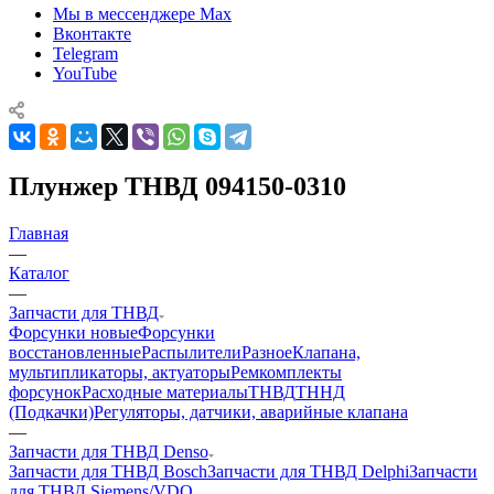
Мы в мессенджере Max
Вконтакте
Telegram
YouTube
Плунжер ТНВД 094150-0310
Главная
—
Каталог
—
Запчасти для ТНВД
Форсунки новые
Форсунки
восстановленные
Распылители
Разное
Клапана,
мультипликаторы, актуаторы
Ремкомплекты
форсунок
Расходные материалы
ТНВД
ТННД
(Подкачки)
Регуляторы, датчики, аварийные клапана
—
Запчасти для ТНВД Denso
Запчасти для ТНВД Bosch
Запчасти для ТНВД Delphi
Запчасти
для ТНВД Siemens/VDO