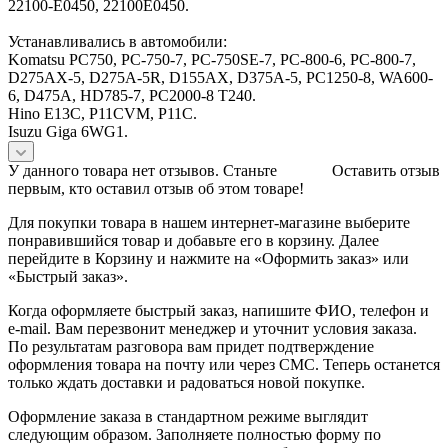
22100-E0450, 22100E0450.
Устанавливались в автомобили:
Komatsu PC750, PC-750-7, PC-750SE-7, PC-800-6, PC-800-7,
D275AX-5, D275A-5R, D155AX, D375A-5, PC1250-8, WA600-
6, D475A, HD785-7, PC2000-8 Т240.
Hino E13C, P11CVM, P11C.
Isuzu Giga 6WG1.
У данного товара нет отзывов. Станьте
Оставить отзыв
первым, кто оставил отзыв об этом товаре!
Для покупки товара в нашем интернет-магазине выберите
понравившийся товар и добавьте его в корзину. Далее
перейдите в Корзину и нажмите на «Оформить заказ» или
«Быстрый заказ».
Когда оформляете быстрый заказ, напишите ФИО, телефон и
e-mail. Вам перезвонит менеджер и уточнит условия заказа.
По результатам разговора вам придет подтверждение
оформления товара на почту или через СМС. Теперь останется
только ждать доставки и радоваться новой покупке.
Оформление заказа в стандартном режиме выглядит
следующим образом. Заполняете полностью форму по