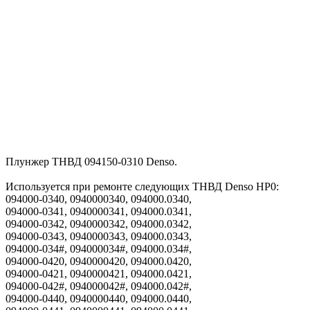
Плунжер ТНВД 094150-0310 Denso.
Используется при ремонте следующих ТНВД Denso HP0:
094000-0340, 0940000340, 094000.0340,
094000-0341, 0940000341, 094000.0341,
094000-0342, 0940000342, 094000.0342,
094000-0343, 0940000343, 094000.0343,
094000-034#, 094000034#, 094000.034#,
094000-0420, 0940000420, 094000.0420,
094000-0421, 0940000421, 094000.0421,
094000-042#, 094000042#, 094000.042#,
094000-0440, 0940000440, 094000.0440,