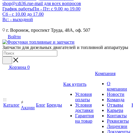
shop@cdi36.ru
e-mail для всех вопросов
График работы
Пн - Пт: с 9.00 до 19.00
Сб - с 10.00 до 17.00
Вс: - выходной
г. Воронеж, проспект Труда, 48А, оф. 507
Войти
Запчасти для дизельных двигателей и топливной аппаратуры
Корзина
0
Компания
О
Как купить
компании
Условия
Новости
оплаты
Команда
Каталог
Блог
Бренды
Условия
Отзывы
Акции
доставки
Карьера
Гарантия
Контакты
на товар
Реквизиты
Лицензии
Документы