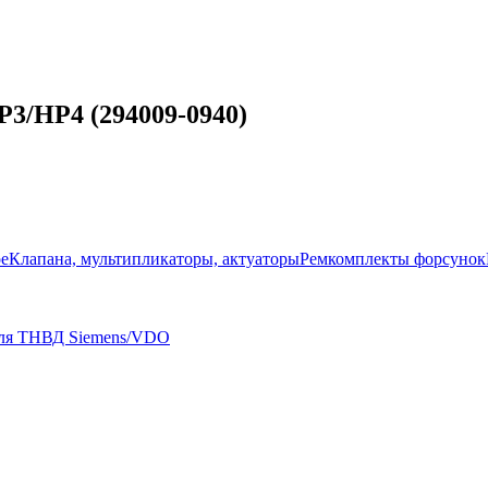
3/HP4 (294009-0940)
ое
Клапана, мультипликаторы, актуаторы
Ремкомплекты форсунок
для ТНВД Siemens/VDO