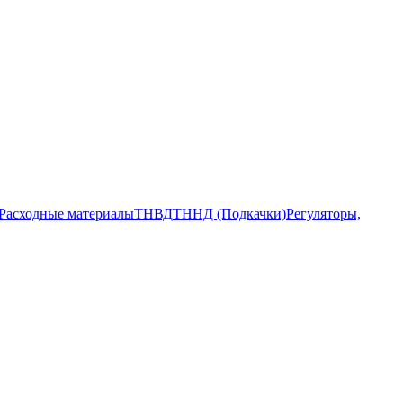
Расходные материалы
ТНВД
ТННД (Подкачки)
Регуляторы,