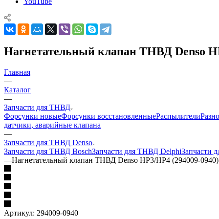
YouTube
Нагнетательный клапан ТНВД Denso HP
Главная
—
Каталог
—
Запчасти для ТНВД
Форсунки новые
Форсунки восстановленные
Распылители
Разн
датчики, аварийные клапана
—
Запчасти для ТНВД Denso
Запчасти для ТНВД Bosch
Запчасти для ТНВД Delphi
Запчасти 
—
Нагнетательный клапан ТНВД Denso HP3/HP4 (294009-0940)
Артикул:
294009-0940