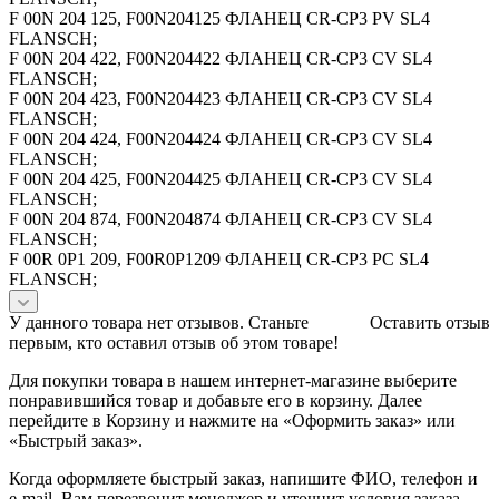
F 00N 204 125, F00N204125 ФЛАНЕЦ CR-CP3 PV SL4
FLANSCH;
F 00N 204 422, F00N204422 ФЛАНЕЦ CR-CP3 CV SL4
FLANSCH;
F 00N 204 423, F00N204423 ФЛАНЕЦ CR-CP3 CV SL4
FLANSCH;
F 00N 204 424, F00N204424 ФЛАНЕЦ CR-CP3 CV SL4
FLANSCH;
F 00N 204 425, F00N204425 ФЛАНЕЦ CR-CP3 CV SL4
FLANSCH;
F 00N 204 874, F00N204874 ФЛАНЕЦ CR-CP3 CV SL4
FLANSCH;
F 00R 0P1 209, F00R0P1209 ФЛАНЕЦ CR-CP3 PC SL4
FLANSCH;
У данного товара нет отзывов. Станьте
Оставить отзыв
первым, кто оставил отзыв об этом товаре!
Для покупки товара в нашем интернет-магазине выберите
понравившийся товар и добавьте его в корзину. Далее
перейдите в Корзину и нажмите на «Оформить заказ» или
«Быстрый заказ».
Когда оформляете быстрый заказ, напишите ФИО, телефон и
e-mail. Вам перезвонит менеджер и уточнит условия заказа.