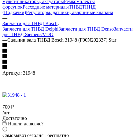
мультипликаторы, актуаторы
Ремкомплекты
форсунок
Расходные материалы
ТНВД
ТННД
(Подкачки)
Регуляторы, датчики, аварийные клапана
—
Запчасти для ТНВД Bosch
Запчасти для ТНВД Delphi
Запчасти для ТНВД Denso
Запчасти
для ТНВД Siemens/VDO
—
Сальник вала ТНВД Bosch 31948 (F00N202337) Star
Артикул:
31948
700
₽
/шт
Достаточно
Нашли дешевле?
Самовывоз сегодня - бесплатно