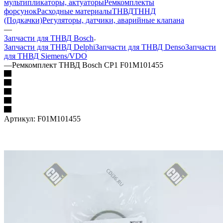
мультипликаторы, актуаторы
Ремкомплекты
форсунок
Расходные материалы
ТНВД
ТННД
(Подкачки)
Регуляторы, датчики, аварийные клапана
—
Запчасти для ТНВД Bosch
Запчасти для ТНВД Delphi
Запчасти для ТНВД Denso
Запчасти
для ТНВД Siemens/VDO
—
Ремкомплект ТНВД Bosch CP1 F01M101455
Артикул:
F01M101455