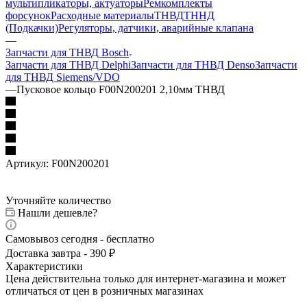
мультипликаторы, актуаторы
Ремкомплекты
форсунок
Расходные материалы
ТНВД
ТННД
(Подкачки)
Регуляторы, датчики, аварийные клапана
—
Запчасти для ТНВД Bosch
Запчасти для ТНВД Delphi
Запчасти для ТНВД Denso
Запчасти
для ТНВД Siemens/VDO
—
Пусковое кольцо F00N200201 2,10мм ТНВД
Артикул:
F00N200201
Уточняйте количество
Нашли дешевле?
Самовывоз сегодня - бесплатно
Доставка завтра - 390 ₽
Характеристики
Цена действительна только для интернет-магазина и может
отличаться от цен в розничных магазинах