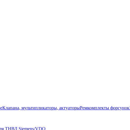
ое
Клапана, мультипликаторы, актуаторы
Ремкомплекты форсунок
для ТНВД Siemens/VDO