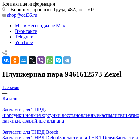
Контактная информация
г. Воронеж, проспект Труда, 48А, оф. 507
shop@cdi36.ru
Мы в мессенджере Max
Вконтакте
Telegram
YouTube
Плунжерная пара 9461612573 Zexel
Главная
—
Каталог
—
Запчасти для ТНВД
Форсунки новые
Форсунки восстановленные
Распылители
Разн
датчики, аварийные клапана
—
Запчасти для ТНВД Bosch
Запчасти для ТНВД Delphi
Запчасти для ТНВД Denso
Запчасти 