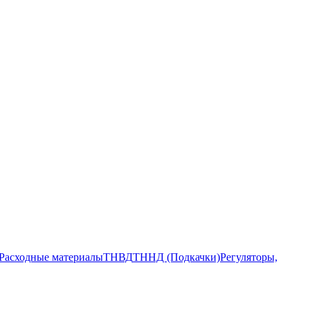
Расходные материалы
ТНВД
ТННД (Подкачки)
Регуляторы,