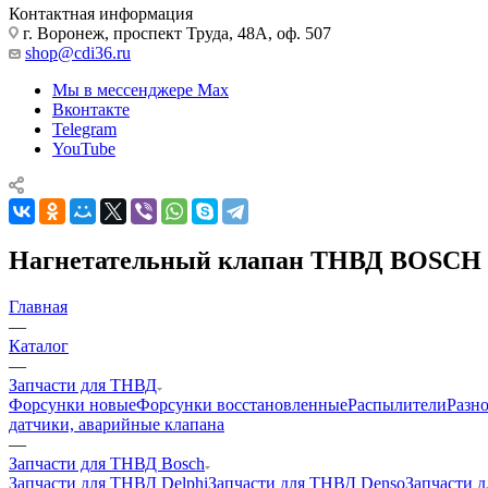
Контактная информация
г. Воронеж, проспект Труда, 48А, оф. 507
shop@cdi36.ru
Мы в мессенджере Max
Вконтакте
Telegram
YouTube
Нагнетательный клапан ТНВД BOSCH 
Главная
—
Каталог
—
Запчасти для ТНВД
Форсунки новые
Форсунки восстановленные
Распылители
Разн
датчики, аварийные клапана
—
Запчасти для ТНВД Bosch
Запчасти для ТНВД Delphi
Запчасти для ТНВД Denso
Запчасти 