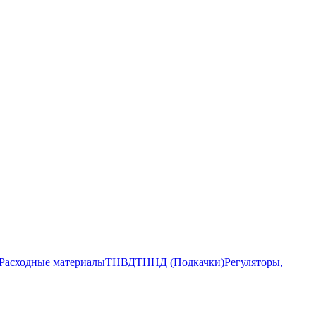
Расходные материалы
ТНВД
ТННД (Подкачки)
Регуляторы,