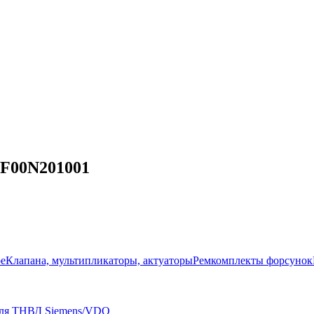
F00N201001
ое
Клапана, мультипликаторы, актуаторы
Ремкомплекты форсунок
для ТНВД Siemens/VDO