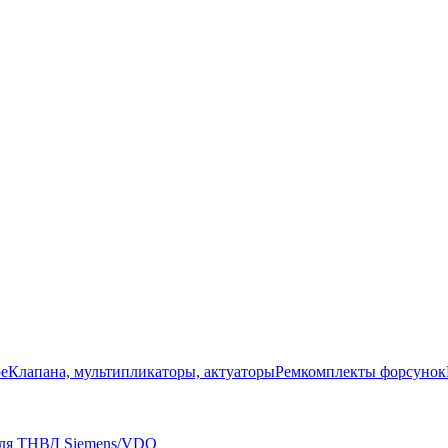
ое
Клапана, мультипликаторы, актуаторы
Ремкомплекты форсунок
для ТНВД Siemens/VDO