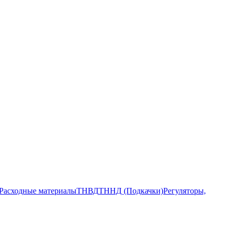
Расходные материалы
ТНВД
ТННД (Подкачки)
Регуляторы,