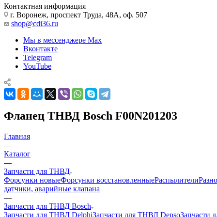
Контактная информация
г. Воронеж, проспект Труда, 48А, оф. 507
shop@cdi36.ru
Мы в мессенджере Max
Вконтакте
Telegram
YouTube
Фланец ТНВД Bosch F00N201203
Главная
—
Каталог
—
Запчасти для ТНВД
Форсунки новые
Форсунки восстановленные
Распылители
Разн
датчики, аварийные клапана
—
Запчасти для ТНВД Bosch
Запчасти для ТНВД Delphi
Запчасти для ТНВД Denso
Запчасти 