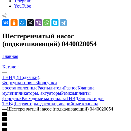
Telegram
YouTube
Шестеренчатый насос
(подкачивающий) 0440020054
Главная
—
Каталог
—
ТННД (Подкачки)
Форсунки новые
Форсунки
восстановленные
Распылители
Разное
Клапана,
мультипликаторы, актуаторы
Ремкомплекты
форсунок
Расходные материалы
ТНВД
Запчасти для
ТНВД
Регуляторы, датчики, аварийные клапана
—
Шестеренчатый насос (подкачивающий) 0440020054