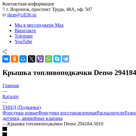
Контактная информация
г. Воронеж, проспект Труда, 48А, оф. 507
shop@cdi36.ru
Мы в мессенджере Max
Вконтакте
Telegram
YouTube
Крышка топливоподкачки Denso 294184
Главная
—
Каталог
—
ТННД (Подкачки)
Форсунки новые
Форсунки восстановленные
Распылители
Разн
датчики, аварийные клапана
—
Крышка топливоподкачки Denso 294184-5010