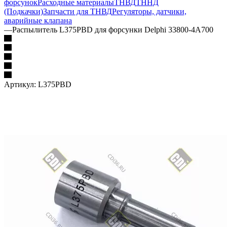
форсунок
Расходные материалы
ТНВД
ТННД
(Подкачки)
Запчасти для ТНВД
Регуляторы, датчики,
аварийные клапана
—
Распылитель L375PBD для форсунки Delphi 33800-4A700
Артикул:
L375PBD