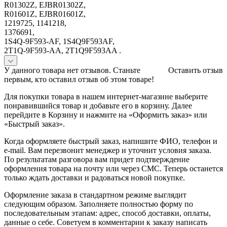
R01302Z, EJBR01302Z,
R01601Z, EJBR01601Z,
1219725, 1141218,
1376691,
1S4Q-9F593-AF, 1S4Q9F593AF,
2T1Q-9F593-AA, 2T1Q9F593AA .
У данного товара нет отзывов. Станьте
Оставить отзыв
первым, кто оставил отзыв об этом товаре!
Для покупки товара в нашем интернет-магазине выберите
понравившийся товар и добавьте его в корзину. Далее
перейдите в Корзину и нажмите на «Оформить заказ» или
«Быстрый заказ».
Когда оформляете быстрый заказ, напишите ФИО, телефон и
e-mail. Вам перезвонит менеджер и уточнит условия заказа.
По результатам разговора вам придет подтверждение
оформления товара на почту или через СМС. Теперь останется
только ждать доставки и радоваться новой покупке.
Оформление заказа в стандартном режиме выглядит
следующим образом. Заполняете полностью форму по
последовательным этапам: адрес, способ доставки, оплаты,
данные о себе. Советуем в комментарии к заказу написать