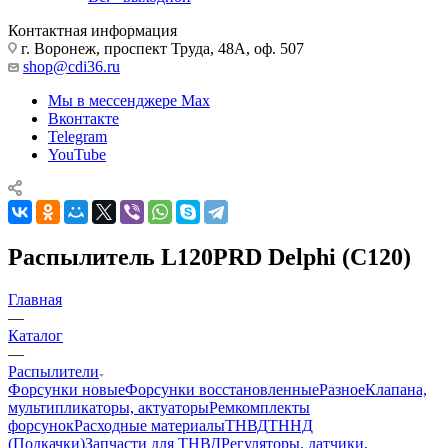
Контактная информация
г. Воронеж, проспект Труда, 48А, оф. 507
shop@cdi36.ru
Мы в мессенджере Max
Вконтакте
Telegram
YouTube
Распылитель L120PRD Delphi (C120)
Главная
—
Каталог
—
Распылители
Форсунки новые
Форсунки восстановленные
Разное
Клапана,
мультипликаторы, актуаторы
Ремкомплекты
форсунок
Расходные материалы
ТНВД
ТННД
(Подкачки)
Запчасти для ТНВД
Регуляторы, датчики,