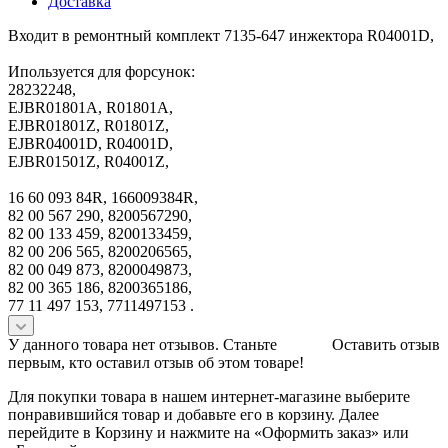
Доставка
Входит в ремонтный комплект 7135-647 инжектора R04001D,
Ипользуется для форсунок:
28232248,
EJBR01801A, R01801A,
EJBR01801Z, R01801Z,
EJBR04001D, R04001D,
EJBR01501Z, R04001Z,
16 60 093 84R, 166009384R,
82 00 567 290, 8200567290,
82 00 133 459, 8200133459,
82 00 206 565, 8200206565,
82 00 049 873, 8200049873,
82 00 365 186, 8200365186,
77 11 497 153, 7711497153 .
У данного товара нет отзывов. Станьте
Оставить отзыв
первым, кто оставил отзыв об этом товаре!
Для покупки товара в нашем интернет-магазине выберите
понравившийся товар и добавьте его в корзину. Далее
перейдите в Корзину и нажмите на «Оформить заказ» или